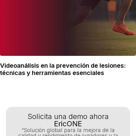
Videoanálisis en la prevención de lesiones:
técnicas y herramientas esenciales
Solicita una demo ahora
EricONE
“Solución global para la mejora de la
calidad y rendimiento de jugadores y la