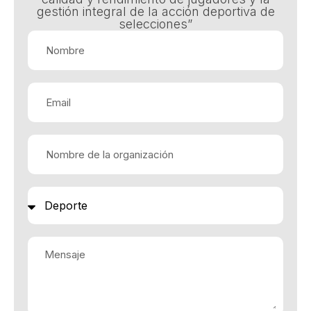
gestión integral de la acción deportiva de
selecciones”