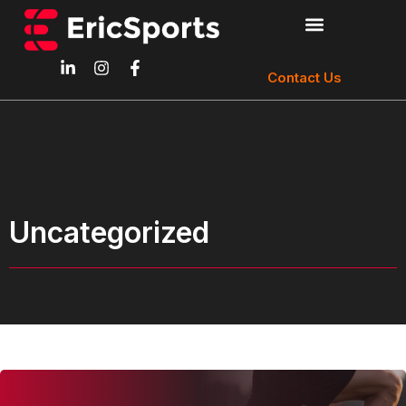
Contact Us
Uncategorized