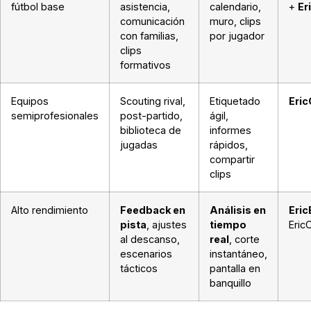
fútbol base
asistencia,
calendario,
+
Er
comunicación
muro, clips
con familias,
por jugador
clips
formativos
Equipos
Scouting rival,
Etiquetado
Eri
semiprofesionales
post-partido,
ágil,
biblioteca de
informes
jugadas
rápidos,
compartir
clips
Alto rendimiento
Feedback en
Análisis en
Eri
pista
, ajustes
tiempo
Eric
al descanso,
real
, corte
escenarios
instantáneo,
tácticos
pantalla en
banquillo