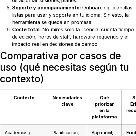
de adjuntar sesiones/planes.
Soporte y acompañamiento:
Onboarding, plantillas
listas para usar y soporte en tu idioma. Sin esto, la
herramienta se queda en promesa.
Coste total:
No mires solo la licencia: cuenta tiempo
de edición, horas de staff, hardware requerido y el
impacto real en decisiones de campo.
Comparativa por casos de
uso (qué necesitas según tu
contexto)
Contexto
Necesidades
Qué
S
clave
priorizar
Er
en la
rec
plataforma
Academias /
Planificación,
App móvil,
Eri