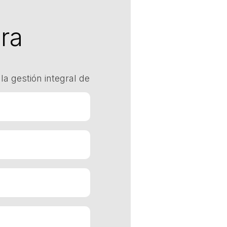
ra
la gestión integral de