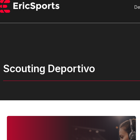
De
Scouting Deportivo