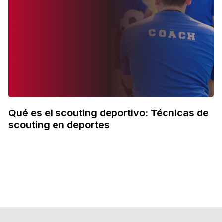
Qué es el scouting deportivo: Técnicas de
scouting en deportes