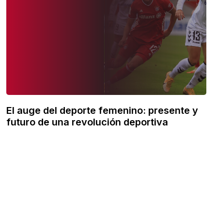
El auge del deporte femenino: presente y
futuro de una revolución deportiva