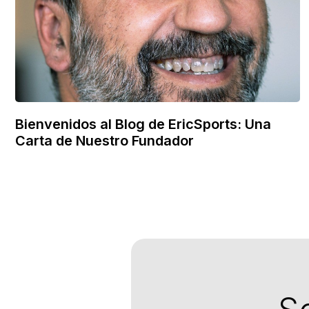
Bienvenidos al Blog de EricSports: Una
Carta de Nuestro Fundador