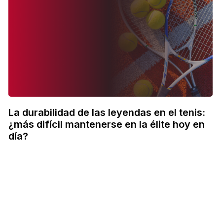
La durabilidad de las leyendas en el tenis:
¿más difícil mantenerse en la élite hoy en
día?