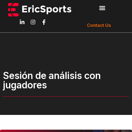
Contact Us
Sesión de análisis con
jugadores