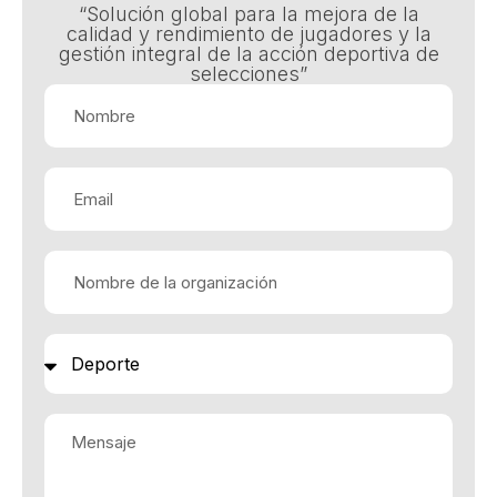
“Solución global para la mejora de la
calidad y rendimiento de jugadores y la
gestión integral de la acción deportiva de
selecciones”