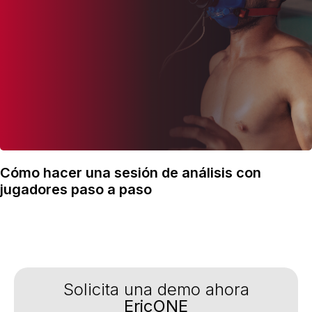
Cómo hacer una sesión de análisis con
jugadores paso a paso
Solicita una demo ahora
EricONE